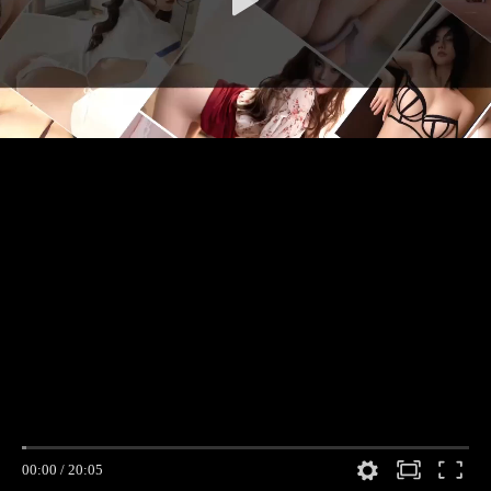
00:00
/
20:05